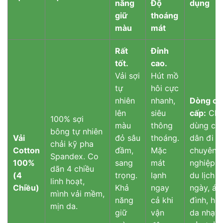
năng
Độ
dụng
giữ
thoáng
màu
mát
Rất
Đỉnh
tốt.
cao.
Vải sợi
Hút mồ
tự
hôi cực
nhiên
nhanh,
Dòng ca
lên
siêu
cấp:
Chu
100% sợi
màu
thông
dùng ch
bông tự nhiên
Vải
đỏ sâu
thoáng.
dân đi p
chải kỹ pha
Cotton
đầm,
Mặc
chuyên
Spandex. Co
100%
sang
mát
nghiệp, 
dãn 4 chiều
(4
trọng.
lạnh
du lịch d
linh hoạt,
Chiều)
Khả
ngay
ngày, áo
mình vải mềm,
năng
cả khi
đình, ho
mịn da.
giữ
vận
da nhạy