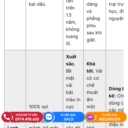
tắn
bai dão.
dáng
trại trườ
trên
và
học, đi t
1.5
phẳng
nguyện.
năm,
phiu
không
sau khi
loang
giặt.
lổ.
Xuất
sắc.
Khá
Bề
tốt.
Vải
mặt
có cơ
vải
chế
Dòng thi
bắt
thoát
kế:
Chuy
màu in
ẩm
dùng ch
100% sợi
cực
một
các mẫu
Vải
Polyester cao
tốt,
chiều,
cờ đỏ c
Thun
cấp vuốt
cho
nhanh
điệu in t
Lạnh
mảnh, bề mặt
sắc đỏ
khô,