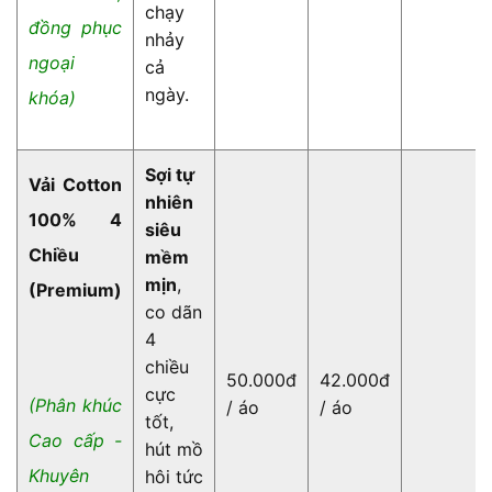
chạy
đồng phục
nhảy
ngoại
cả
ngày.
khóa)
Sợi tự
Vải Cotton
nhiên
100% 4
siêu
Chiều
mềm
mịn
,
(Premium)
co dãn
4
chiều
50.000đ
42.000đ
cực
(Phân khúc
/ áo
/ áo
tốt,
Cao cấp -
hút mồ
Khuyên
hôi tức