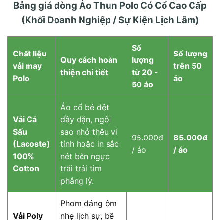
Bảng giá dòng Áo Thun Polo Có Cổ Cao Cấp
(Khối Doanh Nghiệp / Sự Kiện Lịch Lãm)
Số
Chất liệu
Số lượng
Quy cách hoàn
lượng
vải may
trên 50
thiện chi tiết
từ 20 -
Polo
áo
50 áo
Áo cổ bẻ dệt
Vải Cá
dầy dặn, ngôi
Sấu
sao nhỏ thêu vi
95.000đ
85.000đ
(Lacoste)
tính hoặc in sắc
/ áo
/ áo
100%
nét bên ngực
Cotton
trái trái tim
phẳng lỳ.
Phom dáng ôm
Vải Poly
nhẹ lịch sự, bề