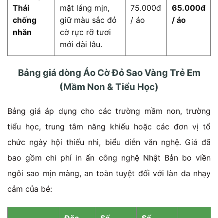
Thái
mặt láng mịn,
75.000đ
65.000đ
chống
giữ màu sắc đỏ
/ áo
/ áo
nhăn
cờ rực rỡ tươi
mới dài lâu.
Bảng giá dòng Áo Cờ Đỏ Sao Vàng Trẻ Em
(Mầm Non & Tiểu Học)
Bảng giá áp dụng cho các trường mầm non, trường
tiểu học, trung tâm năng khiếu hoặc các đơn vị tổ
chức ngày hội thiếu nhi, biểu diễn văn nghệ. Giá đã
bao gồm chi phí in ấn công nghệ Nhật Bản bo viền
ngôi sao mịn màng, an toàn tuyệt đối với làn da nhạy
cảm của bé:
Đặc
Số
Số