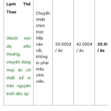
Lạnh Thể
Thao
Chuyển
nhiệt
chìm
trực
tiếp
(Mướt mịn
vào
50.000đ
42.000đ
35.00
da, siêu
vải,
/ áo
/ áo
/ áo
thoáng,
không
chuyên dùng
lo phai
màu
may áo cờ
vĩnh
thiết kế in
viễn.
tràn nguyên
khối độc lạ)