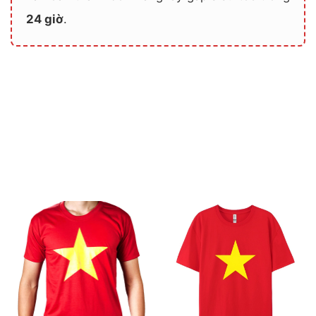
24 giờ
.
Áo Cờ Đỏ Sao Vàng TB –
Áo Cờ Đỏ Sao Vàng TB –
01
02