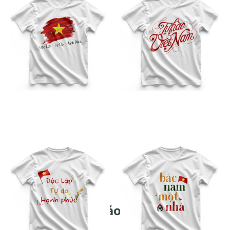
Áo Việt Nam Họa Tiết TB –
Áo Việt Nam Họa Tiết TB –
06
07
Áo Việt Nam Họa Tiết TB –
Áo Việt Nam Họa Tiết TB –
08
09
Bảng giá may in áo cờ đỏ sao vàng