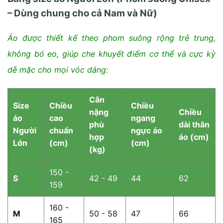
– Dùng chung cho cả Nam và Nữ)
Áo được thiết kế theo phom suông rộng trẻ trung,
không bó eo, giúp che khuyết điểm cơ thể và cực kỳ
dễ mặc cho mọi vóc dáng:
Cân
Size
Chiều
Chiều
nặng
Chiều
áo
cao
ngang
phù
dài thân
Người
chuẩn
ngực áo
hợp
áo (cm)
Lớn
(cm)
(cm)
(kg)
150 -
S
42 - 49
44
62
159
160 -
M
50 - 58
47
66
165