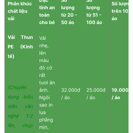
Phân khúc
Số lượng
tính an
lượng
lượng
chất liệu
trên 100
toàn
từ 20 -
từ 51 -
vải
áo
cho bé
50 áo
100 áo
Vải Thun
Vải
nhẹ,
PE (Kinh
lên
tế)
màu
đỏ cờ
rất
tươi ăn
(Chuyên
ảnh.
32.000đ
25.000đ
19.000đ
dụng biểu
Ngôi
/ áo
/ áo
/ áo
sao in
diễn văn
lụa
nghệ 1-2
phẳng
lần, chụp
mịn,