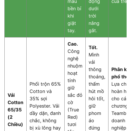
màu
động
của trẻ 
bền bỉ
dưới
khi
trời
giặt
nắng
tay.
gắt.
Cao.
Tốt.
Công
Mình
nghệ
vải
nhuộm
thông
Phân kh
hoạt
thoáng,
phổ thô
tính
Phối trộn 65%
thấm
Lựa chọ
giữ
Cotton và
hút mồ
hoàn hả
Vải
sắc đỏ
35% sợi
hôi tốt,
cho các
Cotton
cờ
Polyester. Vải
giữ
chương t
65/35
(True
dầy dặn, đanh
phom
Teambui
(2
Red)
chắc, không
áo
doanh
Chiều)
tươi
bị xù lông hay
đứng
nghiệp, 