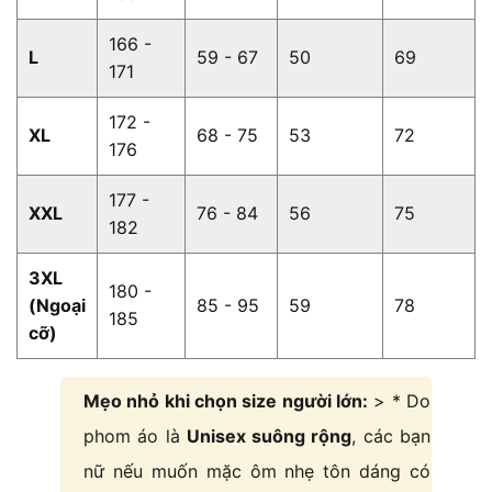
166 -
L
59 - 67
50
69
171
172 -
XL
68 - 75
53
72
176
177 -
XXL
76 - 84
56
75
182
3XL
180 -
(Ngoại
85 - 95
59
78
185
cỡ)
Mẹo nhỏ khi chọn size người lớn:
> * Do
phom áo là
Unisex suông rộng
, các bạn
nữ nếu muốn mặc ôm nhẹ tôn dáng có