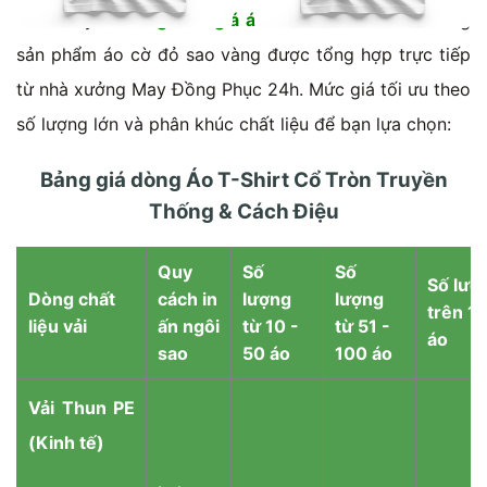
Dưới đây là
bảng báo giá áo thun
chi tiết cho dòng
sản phẩm áo cờ đỏ sao vàng được tổng hợp trực tiếp
từ nhà xưởng May Đồng Phục 24h. Mức giá tối ưu theo
số lượng lớn và phân khúc chất liệu để bạn lựa chọn:
Bảng giá dòng Áo T-Shirt Cổ Tròn Truyền
Thống & Cách Điệu
Quy
Số
Số
Số lượ
Dòng chất
cách in
lượng
lượng
trên 1
liệu vải
ấn ngôi
từ 10 -
từ 51 -
áo
sao
50 áo
100 áo
Vải Thun PE
(Kinh tế)