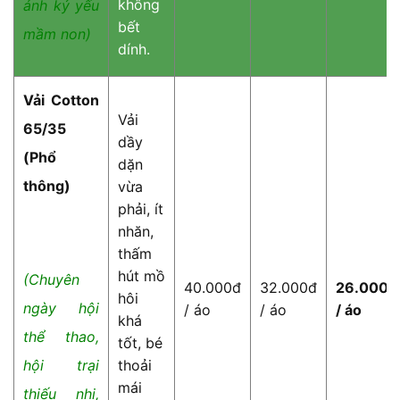
không
ảnh kỷ yếu
bết
mầm non)
dính.
Vải Cotton
Vải
65/35
dầy
(Phổ
dặn
thông)
vừa
phải, ít
nhăn,
thấm
hút mồ
(Chuyên
40.000đ
32.000đ
26.000đ
hôi
ngày hội
/ áo
/ áo
/ áo
khá
thể thao,
tốt, bé
thoải
hội trại
mái
thiếu nhi,