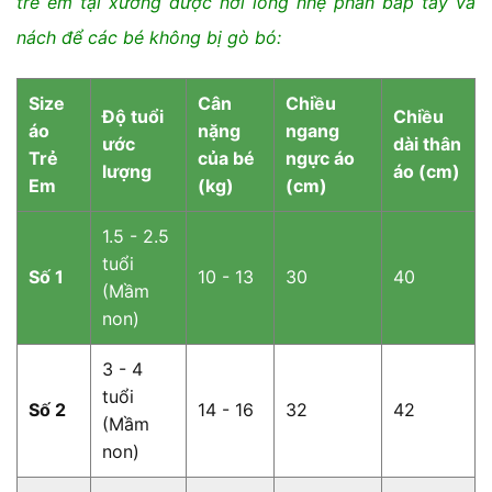
trẻ em tại xưởng được nới lỏng nhẹ phần bắp tay và
nách để các bé không bị gò bó:
Size
Cân
Chiều
Độ tuổi
Chiều
áo
nặng
ngang
ước
dài thân
Trẻ
của bé
ngực áo
lượng
áo (cm)
Em
(kg)
(cm)
1.5 - 2.5
tuổi
Số 1
10 - 13
30
40
(Mầm
non)
3 - 4
tuổi
Số 2
14 - 16
32
42
(Mầm
non)