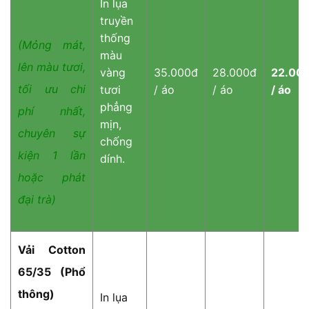
In lụa
truyền
thống
(Mỏng mát,
màu
lên màu tươi,
vàng
35.000đ
28.000đ
22.00
tối ưu chi
tươi
/ áo
/ áo
/ áo
phẳng
phí nhất,
mịn,
chuyên sự
chống
kiện 1 lần
dính.
hoặc phát
đại trà)
Vải Cotton
65/35 (Phổ
thông)
In lụa