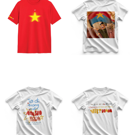
Áo Cờ Đỏ Sao Vàng TB –
Áo Việt Nam Họa Tiết TB –
05
01
Áo Việt Nam Họa Tiết TB –
Áo Việt Nam Họa Tiết TB –
02
03