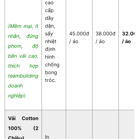
cao
cấp
dầy
dặn,
(Mềm mại, ít
sấy
45.000đ
38.000đ
32.00
nhăn, đứng
nhiệt
/ áo
/ áo
/ áo
phom, độ
định
bền vải cao,
hình
chống
thích hợp
bong
teambuilding
tróc.
doanh
nghiệp)
Vải Cotton
100% (2
In
Chiều)