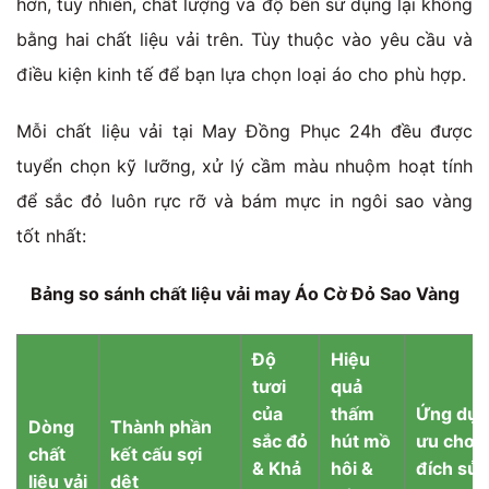
hơn, tuy nhiên, chất lượng và độ bền sử dụng lại không
bằng hai chất liệu vải trên. Tùy thuộc vào yêu cầu và
điều kiện kinh tế để bạn lựa chọn loại áo cho phù hợp.
Mỗi chất liệu vải tại May Đồng Phục 24h đều được
tuyển chọn kỹ lưỡng, xử lý cầm màu nhuộm hoạt tính
để sắc đỏ luôn rực rỡ và bám mực in ngôi sao vàng
tốt nhất:
Bảng so sánh chất liệu vải may Áo Cờ Đỏ Sao Vàng
Độ
Hiệu
tươi
quả
của
thấm
Ứng dụn
Dòng
Thành phần
sắc đỏ
hút mồ
ưu cho 
chất
kết cấu sợi
& Khả
hôi &
đích sử
liệu vải
dệt