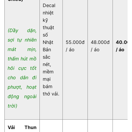
Decal
nhiệt
kỹ
thuật
(Dầy dặn,
số
sợi tự nhiên
Nhật
55.000đ
48.000đ
40.00
mát mịn,
Bản
/ áo
/ áo
/ áo
sắc
thấm hút mồ
nét,
hôi cực tốt
mềm
cho dân đi
mại
bám
phượt, hoạt
thớ vải.
động ngoài
trời)
Vải Thun