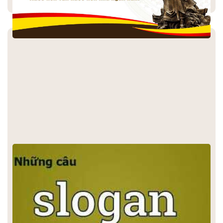
+10.000 CÂU SLOGAN HAY SLOGAN CHẤT NHẤT CHO BẠN
THAM KHẢO
🤖 Tóm tắt nội dung Slogan Hay Tuyển tập hơn 10,000+ câu
slogan hay, độc lạ được phân loại theo từng ngành nghề (kinh
doanh, áo lớp, team building). Bài viết cung cấp giải pháp