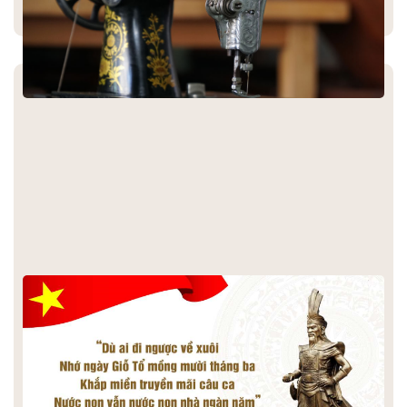
GIỖ TỔ HÙNG VƯƠNG: LỊCH SỬ, Ý NGHĨA | LỊCH NGHĨ LỄ
2024
Ngày Giỗ Tổ Hùng Vương là một trong những lễ hội lớn nhất
của người Việt Nam, được tổ chức vào ngày 10 tháng 3 âm
lịch hàng năm, nhằm tưởng nhớ và kính cẩn