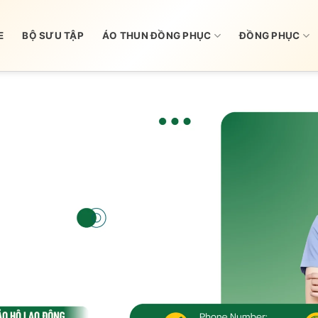
E
BỘ SƯU TẬP
ÁO THUN ĐỒNG PHỤC
ĐỒNG PHỤC