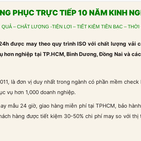
G PHỤC TRỰC TIẾP 10 NĂM KINH NG
 QUẢ – CHẤT LƯỢNG -TIỆN LỢI – TIẾT KIỆM TIỀN BẠC – THỜI
h được may theo quy trình ISO với chất lượng vải c
c vụ hơn nghiệp tại TP.HCM, Bình Dương, Đồng Nai và cá
1, là đơn vị duy nhất trong ngành có phần mềm check bá
c vụ hơn 1,000 doanh nghiệp.
 may mẫu 24 giờ, giao hàng miễn phí tại TPHCM, bảo hành
Khách hàng được tiết kiệm 30-50% chi phí may so với thị 