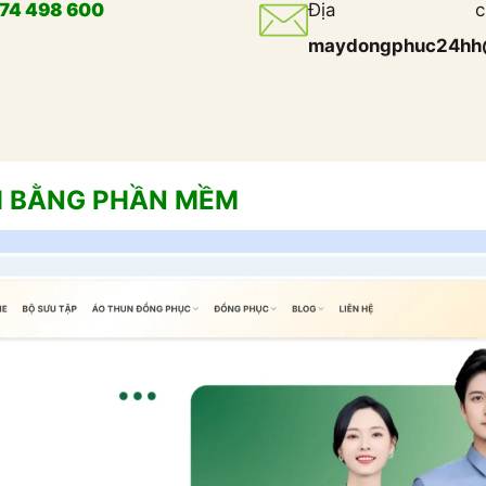
74 498 600
Địa ch
maydongphuc24hh
H BẰNG PHẦN MỀM