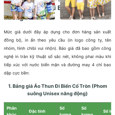
Teambuilding Bãi Biển – Giá sỉ tận
xưởng
Mức giá dưới đây áp dụng cho đơn hàng sản xuất
đồng bộ, in ấn theo yêu cầu (in logo công ty, tên
nhóm, hình chibi vui nhộn). Báo giá đã bao gồm công
nghệ in tràn kỹ thuật số sắc nét, không phai màu khi
tiếp xúc với nước biển mặn và đường may 4 chỉ bao
dập cực bền:
1. Bảng giá Áo Thun Đi Biển Cổ Tròn (Phom
suông Unisex năng động)
Phân
Số
Số
Đặc tính
Số lư
khúc
lượng
lượng