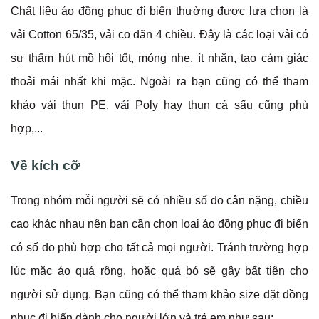
Chất liệu áo đồng phục đi biển thường được lựa chọn là
vải Cotton 65/35, vải co dãn 4 chiều. Đây là các loại vải có
sự thấm hút mồ hôi tốt, mỏng nhẹ, ít nhăn, tạo cảm giác
thoải mái nhất khi mặc. Ngoài ra bạn cũng có thể tham
khảo vải thun PE, vải Poly hay thun cá sấu cũng phù
hợp,...
Về kích cỡ
Trong nhóm mỗi người sẽ có nhiều số đo cân nặng, chiều
cao khác nhau nên bạn cần chọn loại áo đồng phục đi biển
có số đo phù hợp cho tất cả mọi người. Tránh trường hợp
lúc mặc áo quá rộng, hoặc quá bó sẽ gây bất tiện cho
người sử dụng. Bạn cũng có thể tham khảo size đặt đồng
phục đi biển dành cho người lớn và trẻ em như sau: