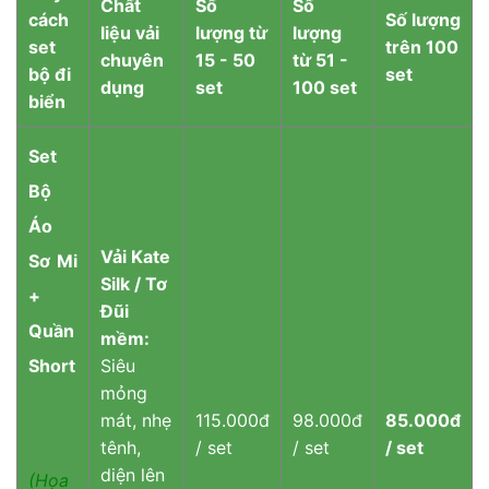
Chất
Số
Số
cách
Số lượng
liệu vải
lượng từ
lượng
set
trên 100
chuyên
15 - 50
từ 51 -
bộ đi
set
dụng
set
100 set
biển
Set
Bộ
Áo
Vải Kate
Sơ Mi
Silk / Tơ
+
Đũi
Quần
mềm:
Short
Siêu
mỏng
mát, nhẹ
115.000đ
98.000đ
85.000đ
tênh,
/ set
/ set
/ set
diện lên
(Họa