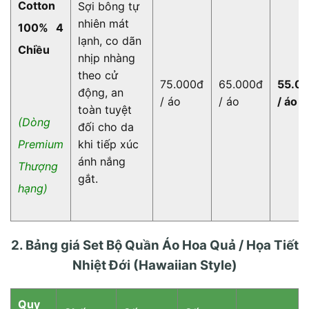
Cotton
Sợi bông tự
nhiên mát
100% 4
lạnh, co dãn
Chiều
nhịp nhàng
theo cử
75.000đ
65.000đ
55.0
động, an
/ áo
/ áo
/ áo
toàn tuyệt
(Dòng
đối cho da
khi tiếp xúc
Premium
ánh nắng
Thượng
gắt.
hạng)
2. Bảng giá Set Bộ Quần Áo Hoa Quả / Họa Tiết
Nhiệt Đới (Hawaiian Style)
Quy