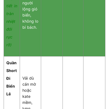
người
tiết in
lộng gió
tràn
biển,
không lo
nhiệt
bí bách.
đới
rực
rỡ)
Quần
Short
Vải dù
Đi
cán mờ
Biển
hoặc
Lẻ
kate
mềm,
lưng