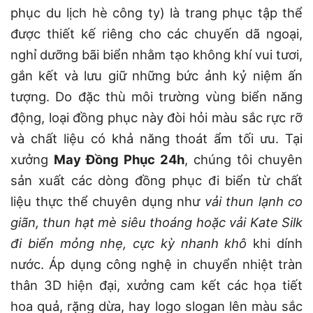
phục du lịch hè công ty) là trang phục tập thể
được thiết kế riêng cho các chuyến dã ngoại,
nghỉ dưỡng bãi biển nhằm tạo không khí vui tươi,
gắn kết và lưu giữ những bức ảnh kỷ niệm ấn
tượng. Do đặc thù môi trường vùng biển năng
động, loại đồng phục này đòi hỏi màu sắc rực rỡ
và chất liệu có khả năng thoát ẩm tối ưu. Tại
xưởng
May Đồng Phục 24h
, chúng tôi chuyên
sản xuất các dòng đồng phục đi biển từ chất
liệu thực thể chuyên dụng như
vải thun lạnh co
giãn, thun hạt mè siêu thoáng hoặc vải Kate Silk
đi biển mỏng nhẹ, cực kỳ nhanh khô
khi dính
nước. Áp dụng công nghệ in chuyển nhiệt tràn
thân 3D hiện đại, xưởng cam kết các họa tiết
hoa quả, rặng dừa, hay logo slogan lên màu sắc