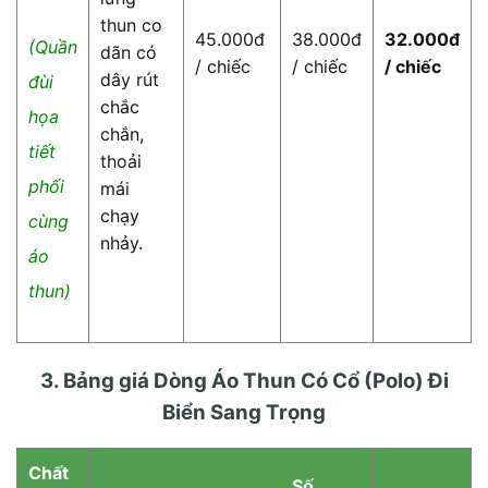
thun co
45.000đ
38.000đ
32.000đ
(Quần
dãn có
/ chiếc
/ chiếc
/ chiếc
dây rút
đùi
chắc
họa
chắn,
tiết
thoải
phối
mái
chạy
cùng
nhảy.
áo
thun)
3. Bảng giá Dòng Áo Thun Có Cổ (Polo) Đi
Biển Sang Trọng
Chất
Số