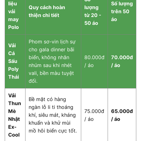
liệu
Số lượng
Quy cách hoàn
lượng
vải
trên 50
thiện chi tiết
từ 20 -
may
áo
50 áo
Polo
Phom sơ-vin lịch sự
Vải
cho gala dinner bãi
Cá
biển, không nhăn
80.000đ
70.000đ
Sấu
nhúm sau khi nhét
/ áo
/ áo
Poly
vali, bền màu tuyệt
Thái
đối.
Vải
Bề mặt có hàng
Thun
ngàn lỗ li ti thoáng
Mè
75.000đ
65.000đ
khí, siêu mát, kháng
Nhật
/ áo
/ áo
khuẩn và khử mùi
Ex-
mồ hôi biển cực tốt.
Cool