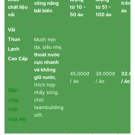
công năng
trên 
chất liệu
từ 10 -
từ 51 -
bãi biển
áo
vải
50 áo
100 áo
Vải
Thun
Mướt mịn
da, siêu nhẹ,
Lạnh
thoát nước
Cao Cấp
cực nhanh
và không
45.000đ
38.000đ
32.0
giữ nước
,
/ áo
/ áo
/ áo
thích hợp
(Bán
nhảy sóng,
chơi
chạy
teambuilding
nhất
ướt.
mùa hè)