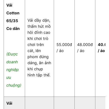
Vải
Cotton
Vải dầy dặn,
65/35
thấm hút mồ
Co dãn
hôi đỉnh cao
khi chơi trò
chơi trên
55.000đ
48.000đ
40.0
cát, lên
/ áo
/ áo
/ áo
(Được
phom đứng
doanh
dáng, ăn ảnh
khi chụp
nghiệp
hình tập thể.
ưu
chuộng)
Vải