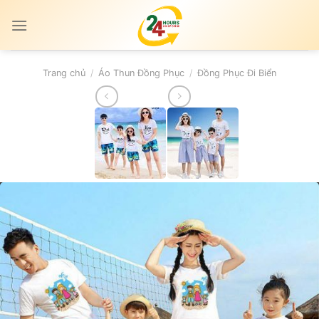
Skip
to
content
Trang chủ
/
Áo Thun Đồng Phục
/
Đồng Phục Đi Biển