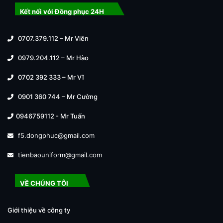
Kết nối với Đồng phục 24H
0707.379.112 – Mr Viên
0979.204.112 – Mr Hào
0702 392 333 – Mr Vĩ
0901 360 744 – Mr Cường
0946759112 - Mr Tuấn
f5.dongphuc@gmail.com
tienbaouniform@gmail.com
VỀ CHÚNG TÔI
Giới thiệu về công ty