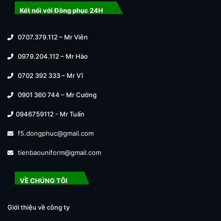
Kết nối với Đồng phục 24H
0707.379.112 – Mr Viên
0979.204.112 – Mr Hào
0702 392 333 – Mr Vĩ
0901 360 744 – Mr Cường
0946759112 - Mr Tuấn
f5.dongphuc@gmail.com
tienbaouniform@gmail.com
VỀ CHÚNG TÔI
Giới thiệu về công ty