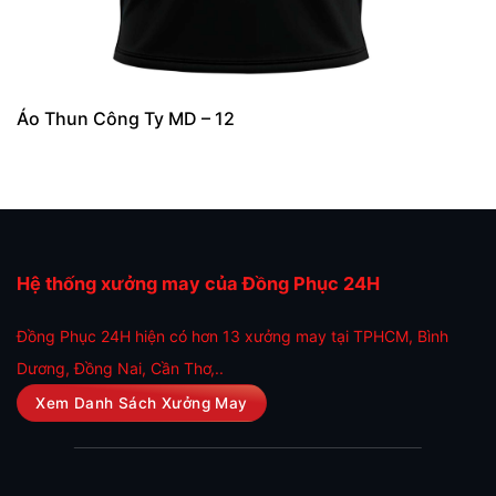
Áo Thun Công Ty MD – 12
Hệ thống xưởng may của Đồng Phục 24H
Đồng Phục 24H hiện có hơn 13 xưởng may tại TPHCM, Bình
Dương, Đồng Nai, Cần Thơ,..
Xem Danh Sách Xưởng May