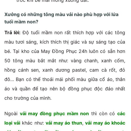
tróc khi bé mài mông xuống đất.
Xưởng có những tông màu vải nào phù hợp với lứa
tuổi mầm non?
Trả lời:
Độ tuổi mầm non rất thích hợp với các tông
màu tươi sáng, kích thích thị giác và sự sáng tạo của
bé. Tại kho của May Đồng Phục 24h luôn có sẵn hơn
50 tông màu bắt mắt như: vàng chanh, xanh cốm,
hồng cánh sen, xanh dương pastel, cam cà rốt, đỏ
đô… Bạn có thể thoải mái phối màu giữa cổ áo, thân
áo và quần để tạo nên bộ đồng phục độc đáo nhất
cho trường của mình.
Ngoài
vải may đồng phục mầm non
thì còn có
các
loại vải
khác như:
vải may áo thun
,
vải may áo khoác