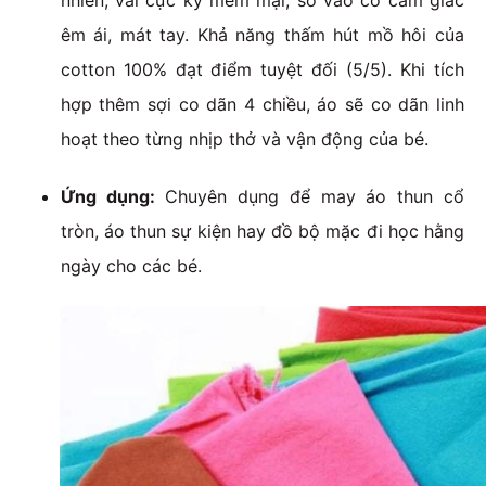
nhiên, vải cực kỳ mềm mại, sờ vào có cảm giác
êm ái, mát tay. Khả năng thấm hút mồ hôi của
cotton 100% đạt điểm tuyệt đối (5/5). Khi tích
hợp thêm sợi co dãn 4 chiều, áo sẽ co dãn linh
hoạt theo từng nhịp thở và vận động của bé.
Ứng dụng:
Chuyên dụng để may áo thun cổ
tròn, áo thun sự kiện hay đồ bộ mặc đi học hằng
ngày cho các bé.