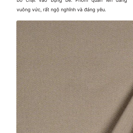
bó chặt vào bụng bé. Phom quần lên dáng
vuông vức, rất ngộ nghĩnh và đáng yêu.