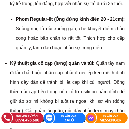
kỳ trẻ trung, tôn dáng, hợp với nhân sự trẻ dưới 35 tuổi.
Phom Regular-fit (Ống đứng kinh điển 20 - 21cm):
Suông nhẹ từ đùi xuống gấu, che khuyết điểm chân
cong hoặc bắp chân to rất tốt. Thích hợp cho cấp
quản lý, lãnh đạo hoặc nhân sự trung niên.
Kỹ thuật gia cố cạp (lưng) quần và túi:
Quần tây nam
đi làm bắt buộc phần cạp phải được ép keo mếch định
hình dầy dặn để tránh bị lật cạp khi cúi người. Đồng
thời, dải cạp bên trong nên có lớp silicon bám dính để
giữ áo sơ mi không bị tuột ra ngoài khi sơ vin (đóng
thùng). Các phần túi quần, góc đáy phải được may chặn
bọ (bar-tack) để tránh rách toạc khi đút bóp ví, điện