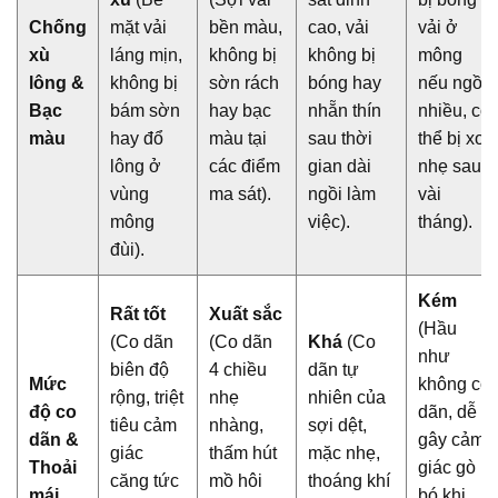
Chống
mặt vải
bền màu,
cao, vải
vải ở
xù
láng mịn,
không bị
không bị
mông
lông &
không bị
sờn rách
bóng hay
nếu ngồi
Bạc
bám sờn
hay bạc
nhẵn thín
nhiều, có
màu
hay đổ
màu tại
sau thời
thể bị xơ
lông ở
các điểm
gian dài
nhẹ sau
vùng
ma sát).
ngồi làm
vài
mông
việc).
tháng).
đùi).
Kém
Rất tốt
Xuất sắc
(Hầu
(Co dãn
(Co dãn
Khá
(Co
như
biên độ
4 chiều
dãn tự
Mức
không co
rộng, triệt
nhẹ
nhiên của
độ co
dãn, dễ
tiêu cảm
nhàng,
sợi dệt,
dãn &
gây cảm
giác
thấm hút
mặc nhẹ,
Thoải
giác gò
căng tức
mồ hôi
thoáng khí
mái
bó khi