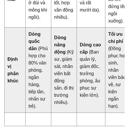
ở đùi và
tốt, hợp
và rất
đứng lên
mông khi
vận động
mướt da).
ngồi
ngồi).
nhiều).
xuống).
Dòng
Tối ưu
Dòng
quốc
chi phí
năng
Dòng cao
dân
(Phù
(Đồng
động
(Kỹ
cấp
(Ban
hợp cho
phục học
Định
sư, giám
quản lý,
80% văn
sinh,
vị
sát, nhân
giám đốc,
phòng,
nhân
phân
viên bất
trưởng
ngân
viên bảo
khúc
động
phòng, âu
hàng,
vệ, sự
sản, đi thị
phục sự
tiếp tân,
kiện
trường
kiện lớn).
nhân sự
ngắn
nhiều).
trẻ).
hạn).