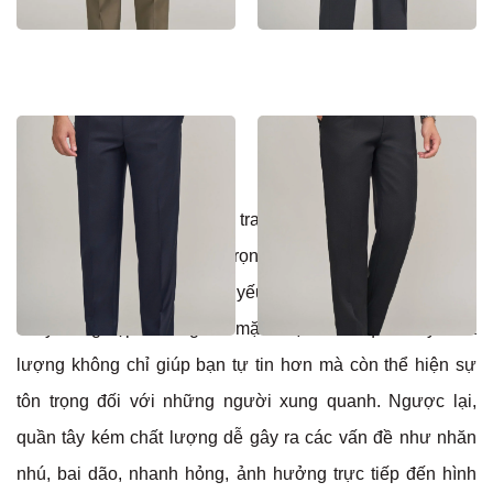
Quần Tây Nam MD – 07
Quần Tây Nam MD – 08
Quần tây / quần âu luôn là trang phục của cánh mày râu
trong những sự kiện quan trọng. Chính vì thế, sự chỉn chu
và đường nét may tinh tế là yếu tố quyết định đến vẻ ngoài
chuyên nghiệp của người mặc. Một chiếc quần tây chất
lượng không chỉ giúp bạn tự tin hơn mà còn thể hiện sự
tôn trọng đối với những người xung quanh. Ngược lại,
quần tây kém chất lượng dễ gây ra các vấn đề như nhăn
nhú, bai dão, nhanh hỏng, ảnh hưởng trực tiếp đến hình