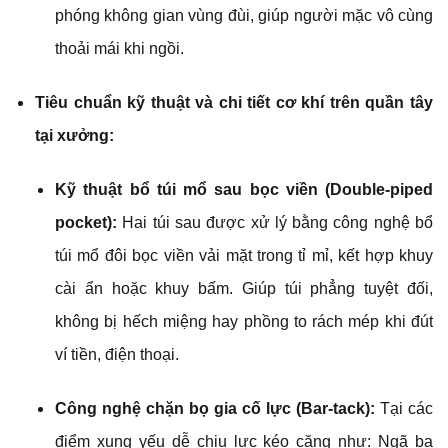
phóng không gian vùng đùi, giúp người mặc vô cùng
thoải mái khi ngồi.
Tiêu chuẩn kỹ thuật và chi tiết cơ khí trên quần tây
tại xưởng:
Kỹ thuật bổ túi mổ sau bọc viền (Double-piped
pocket):
Hai túi sau được xử lý bằng công nghệ bổ
túi mổ đôi bọc viền vải mặt trong tỉ mỉ, kết hợp khuy
cài ẩn hoặc khuy bấm. Giúp túi phẳng tuyệt đối,
không bị hếch miệng hay phồng to rách mép khi đút
ví tiền, điện thoại.
Công nghệ chặn bọ gia cố lực (Bar-tack):
Tại các
điểm xung yếu dễ chịu lực kéo căng như: Ngã ba