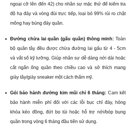
ngoại cỡ lên đến 42) cho nhân sự mặc thử để kiểm tra
độ hạ đáy và vòng đùi trực tiếp, loại bỏ 99% rủi ro chật
mông hay bùng đáy quần.
Đường chừa lai quần (gấu quần) thông minh:
Toàn
bộ quần tây đều được chừa đường lai gấu từ 4 - 5cm
và vắt sổ kỹ lưỡng. Giúp nhân sự dễ dàng nới dài hoặc
cắt ngắn ống quần theo chiều cao và sở thích mang
giày tây/giày sneaker một cách thẩm mỹ.
Gói bảo hành đường kim mũi chỉ 6 tháng:
Cam kết
bảo hành miễn phí đối với các lỗi bục chỉ đáy, hỏng
khóa kéo đồng, đứt bọ túi hoặc hỗ trợ nới/bóp bụng
quần trong vòng 6 tháng đầu tiên sử dụng.