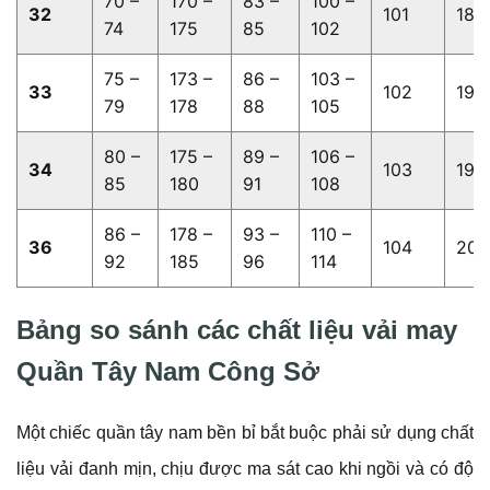
70 –
170 –
83 –
100 –
32
101
18.5
74
175
85
102
75 –
173 –
86 –
103 –
33
102
19.0
79
178
88
105
80 –
175 –
89 –
106 –
34
103
19.5
85
180
91
108
86 –
178 –
93 –
110 –
36
104
20.
92
185
96
114
Bảng so sánh các chất liệu vải may
Quần Tây Nam Công Sở
Một chiếc quần tây nam bền bỉ bắt buộc phải sử dụng chất
liệu vải đanh mịn, chịu được ma sát cao khi ngồi và có độ