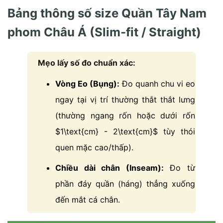
Bảng thông số size Quần Tây Nam
phom Châu Á (Slim-fit / Straight)
Mẹo lấy số đo chuẩn xác:
Vòng Eo (Bụng):
Đo quanh chu vi eo
ngay tại vị trí thường thắt thắt lưng
(thường ngang rốn hoặc dưới rốn
$1\text{cm} - 2\text{cm}$
tùy thói
quen mặc cao/thấp).
Chiều dài chân (Inseam):
Đo từ
phần đáy quần (háng) thẳng xuống
đến mắt cá chân.