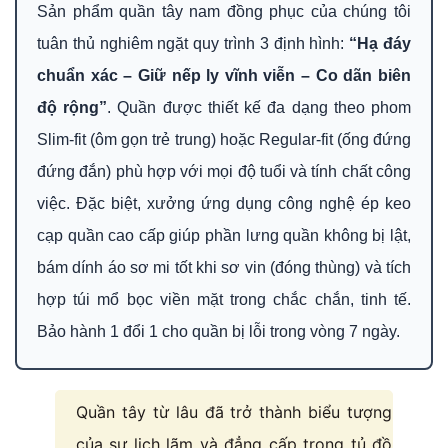
Sản phẩm quần tây nam đồng phục của chúng tôi
tuân thủ nghiêm ngặt quy trình 3 định hình:
“Hạ đáy
chuẩn xác – Giữ nếp ly vĩnh viễn – Co dãn biên
độ rộng”
. Quần được thiết kế đa dạng theo phom
Slim-fit (ôm gọn trẻ trung) hoặc Regular-fit (ống đứng
đứng đắn) phù hợp với mọi độ tuổi và tính chất công
việc. Đặc biệt, xưởng ứng dụng công nghệ ép keo
cạp quần cao cấp giúp phần lưng quần không bị lật,
bám dính áo sơ mi tốt khi sơ vin (đóng thùng) và tích
hợp túi mổ bọc viền mặt trong chắc chắn, tinh tế.
Bảo hành 1 đổi 1 cho quần bị lỗi trong vòng 7 ngày.
Quần tây từ lâu đã trở thành biểu tượng
của sự lịch lãm và đẳng cấp trong tủ đồ