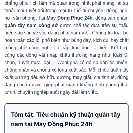
phẳng phiu lịch lãm mà quan trọng nhất phải mang lại sự
thoải mái tuyệt đối trong mọi tư thế di chuyển, đứng ngồi
nơi văn phòng. Tại
May Đồng Phục 24h
, dòng sản phẩm
quần tây nam công sở
được chế tác dựa trên sự thấu
hiểu sâu sắc về vóc dáng phái nam Việt. Chúng tôi loại bỏ
hoàn toàn các lỗi phổ biến như bùng đáy, kích đùi hay chật
mông nhờ công nghệ cắt rập trắc học cải tiến. Kết hợp
cùng các dòng vải nhập khẩu thượng hạng như Kaki Si
chun, Tuyết mưa loại 1, Wool pha có độ co dãn tự nhiên,
chống nhăn và chống xù lông xuất sắc. Mỗi chiếc quần tây
xuất xưởng đều sở hữu đường may giấu chỉ tinh tế, đứng
dáng chuẩn mực, giúp phái mạnh khẳng định phong thái
tự tin, chuyên nghiệp suốt ngày dài làm việc.
Tóm tắt: Tiêu chuẩn kỹ thuật quần tây
nam tại May Đồng Phục 24h