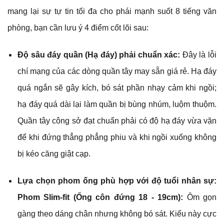
mang lại sự tự tin tối đa cho phái mạnh suốt 8 tiếng văn
phòng, bạn cần lưu ý 4 điểm cốt lõi sau:
Độ sâu đáy quần (Hạ đáy) phải chuẩn xác:
Đây là lỗi
chí mạng của các dòng quần tây may sẵn giá rẻ. Hạ đáy
quá ngắn sẽ gây kích, bó sát phần nhạy cảm khi ngồi;
hạ đáy quá dài lại làm quần bị bùng nhúm, luộm thuộm.
Quần tây công sở đạt chuẩn phải có độ hạ đáy vừa vặn
để khi đứng thẳng phẳng phiu và khi ngồi xuống không
bị kéo căng giật cạp.
Lựa chọn phom ống phù hợp với độ tuổi nhân sự:
Phom Slim-fit (Ống côn đứng 18 - 19cm):
Ôm gọn
gàng theo dáng chân nhưng không bó sát. Kiểu này cực