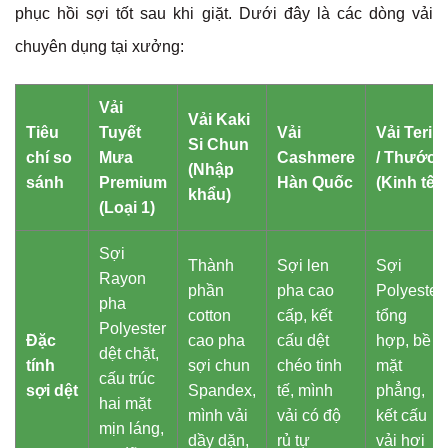
phục hồi sợi tốt sau khi giặt. Dưới đây là các dòng vải
chuyên dụng tại xưởng:
Vải
Vải Kaki
Tiêu
Tuyết
Vải
Vải Terin
Si Chun
chí so
Mưa
Cashmere
/ Thước
(Nhập
sánh
Premium
Hàn Quốc
(Kinh tế)
khẩu)
(Loại 1)
Sợi
Thành
Sợi len
Sợi
Rayon
phần
pha cao
Polyester
pha
cotton
cấp, kết
tổng
Polyester
Đặc
cao pha
cấu dệt
hợp, bề
dệt chặt,
tính
sợi chun
chéo tinh
mặt
cấu trúc
sợi dệt
Spandex,
tế, mình
phẳng,
hai mặt
mình vải
vải có độ
kết cấu
mịn láng,
dầy dặn,
rủ tự
vải hơi