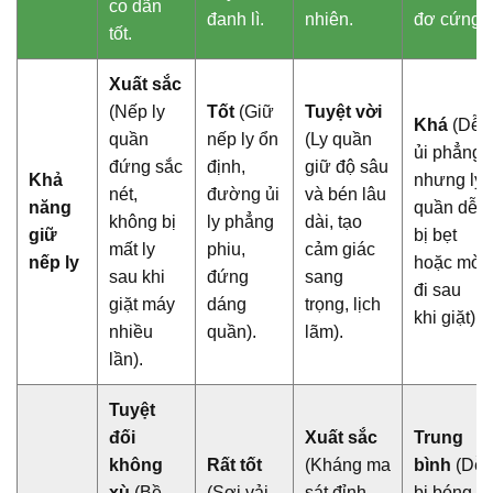
co dãn
đanh lì.
nhiên.
đơ cứng.
tốt.
Xuất sắc
(Nếp ly
Tốt
(Giữ
Tuyệt vời
Khá
(Dễ
quần
nếp ly ổn
(Ly quần
ủi phẳng
đứng sắc
định,
giữ độ sâu
Khả
nhưng ly
nét,
đường ủi
và bén lâu
năng
quần dễ
không bị
ly phẳng
dài, tạo
giữ
bị bẹt
mất ly
phiu,
cảm giác
nếp ly
hoặc mờ
sau khi
đứng
sang
đi sau
giặt máy
dáng
trọng, lịch
khi giặt).
nhiều
quần).
lãm).
lần).
Tuyệt
đối
Xuất sắc
Trung
không
Rất tốt
(Kháng ma
bình
(Dễ
xù
(Bề
(Sợi vải
sát đỉnh
bị bóng