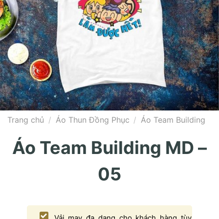
Trang chủ
/
Áo Thun Đồng Phục
/
Áo Team Building
Áo Team Building MD –
05
Vải may đa dạng cho khách hàng tùy