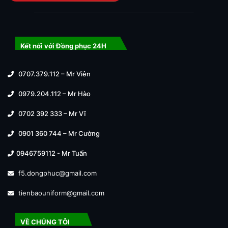
Kết nối với Đồng phục 24H
0707.379.112 – Mr Viên
0979.204.112 – Mr Hào
0702 392 333 – Mr Vĩ
0901 360 744 – Mr Cường
0946759112 - Mr Tuấn
f5.dongphuc@gmail.com
tienbaouniform@gmail.com
VỀ CHÚNG TÔI