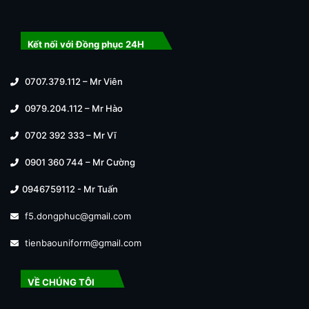
Kết nối với Đồng phục 24H
0707.379.112 – Mr Viên
0979.204.112 – Mr Hào
0702 392 333 – Mr Vĩ
0901 360 744 – Mr Cường
0946759112 - Mr Tuấn
f5.dongphuc@gmail.com
tienbaouniform@gmail.com
VỀ CHÚNG TÔI