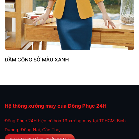
ĐẦM CÔNG SỞ MÀU XANH
Hệ thống xưởng may của Đồng Phục 24H
Đồng Phục 24H hiện có hơn 13 xưởng may tại TPHCM, Bình
Dương, Đồng Nai, Cần Thơ,..