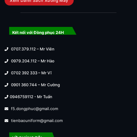
Xem Danh Sách Xưởng May
Kết nối với Đồng phục 24H
0707.379.112 – Mr Viên
0979.204.112 – Mr Hào
0702 392 333 – Mr Vĩ
0901 360 744 – Mr Cường
0946759112 - Mr Tuấn
f5.dongphuc@gmail.com
tienbaouniform@gmail.com