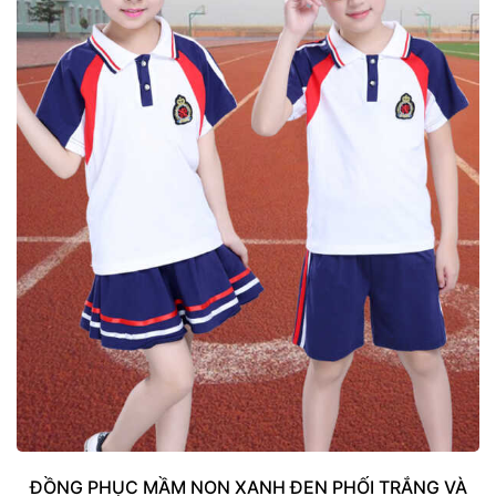
ĐỒNG PHỤC MẦM NON XANH ĐEN PHỐI TRẮNG VÀ