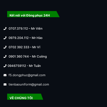
Kết nối với Đồng phục 24H
0707.379.112 – Mr Viên
0979.204.112 – Mr Hào
0702 392 333 – Mr Vĩ
0901 360 744 – Mr Cường
0946759112 - Mr Tuấn
f5.dongphuc@gmail.com
tienbaouniform@gmail.com
VỀ CHÚNG TÔI