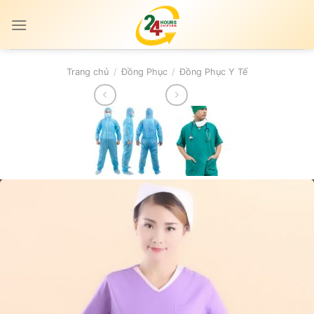
Skip
to
content
Trang chủ
/
Đồng Phục
/
Đồng Phục Y Tế