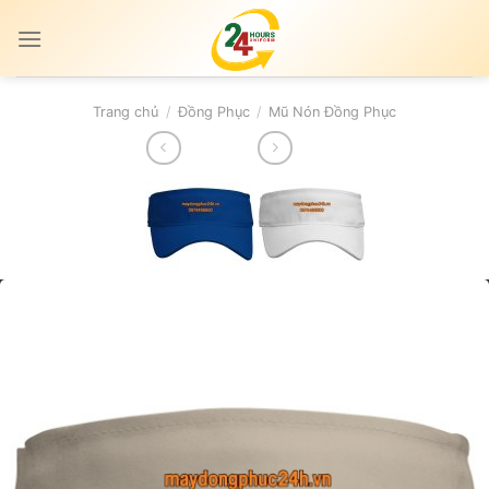
Skip
to
content
Trang chủ
/
Đồng Phục
/
Mũ Nón Đồng Phục