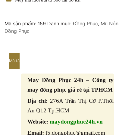
Mã sản phẩm:
159
Danh mục:
Đồng Phục
,
Mũ Nón
Đồng Phục
Mô tả
May Đồng Phục 24h – Công ty
may đồng phục giá rẻ tại TPHCM
Địa chỉ:
276A Trần Thị Cờ P.Thới
An Q12 Tp.HCM
Website:
maydongphuc24h.vn
Email:
f5.dongphuc@gmail.com