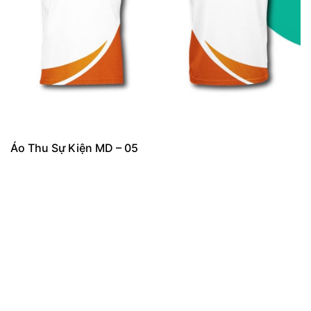
Áo Thu Sự Kiện MD – 05