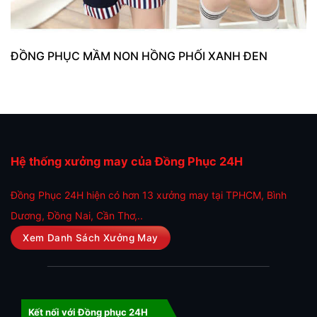
ĐỒNG PHỤC MẦM NON HỒNG PHỐI XANH ĐEN
Hệ thống xưởng may của Đồng Phục 24H
Đồng Phục 24H hiện có hơn 13 xưởng may tại TPHCM, Bình
Dương, Đồng Nai, Cần Thơ,..
Xem Danh Sách Xưởng May
Kết nối với Đồng phục 24H