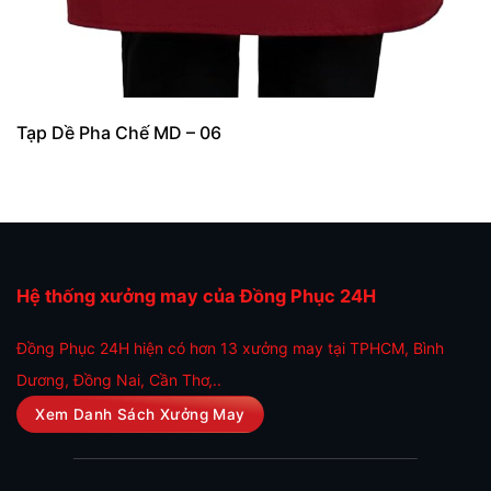
Tạp Dề Pha Chế MD – 06
Hệ thống xưởng may của Đồng Phục 24H
Đồng Phục 24H hiện có hơn 13 xưởng may tại TPHCM, Bình
Dương, Đồng Nai, Cần Thơ,..
Xem Danh Sách Xưởng May