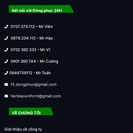
Kết nối với Đồng phục 24H
0707.379.112 – Mr Viên
0979.204.112 – Mr Hào
0702 392 333 – Mr Vĩ
0901 360 744 – Mr Cường
0946759112 - Mr Tuấn
f5.dongphuc@gmail.com
tienbaouniform@gmail.com
VỀ CHÚNG TÔI
Giới thiệu về công ty