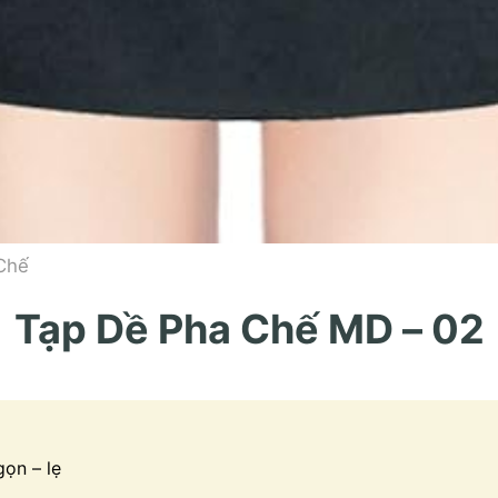
Chế
Tạp Dề Pha Chế MD – 02
gọn – lẹ