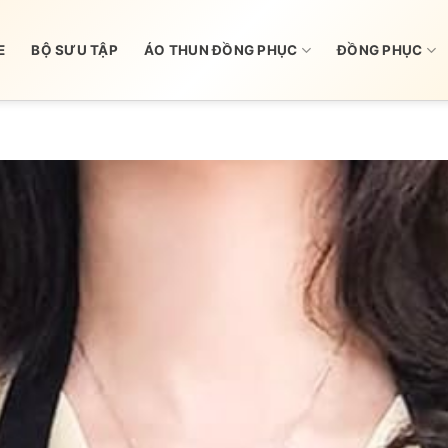
E
BỘ SƯU TẬP
ÁO THUN ĐỒNG PHỤC
ĐỒNG PHỤC