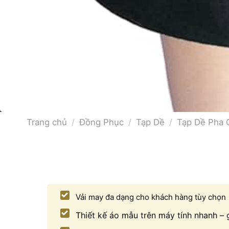
Trang chủ
/
Đồng Phục
/
Tạp Dề
/
Tạp Dề Pha 
Vải may đa dạng cho khách hàng tùy chọn
Thiết kế áo mẫu trên máy tính nhanh – 