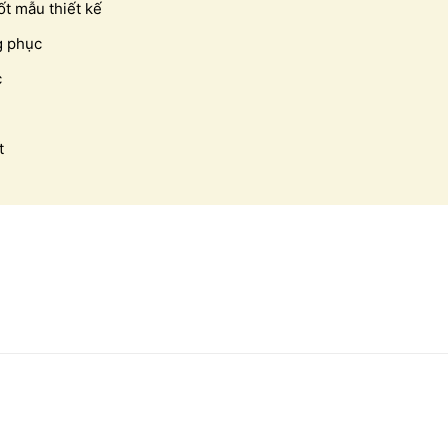
t mẫu thiết kế
g phục
c
t