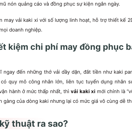
 mũ nón quảng cáo và đồng phục sự kiện ngắn ngày.
y vải kaki xi với số lượng linh hoạt, hỗ trợ thiết kế 2
 mọi doanh nghiệp.
 tiết kiệm chi phí may đồng phục 
hĩ ngay đến những thớ vải dầy dặn, đắt tiền như kaki pa
 có quy mô công nhân lớn, liên tục tuyển dụng nhân sự
 vận hành ở mức thấp nhất, thì
vải kaki xi
mới chính là “v
n gàng của dòng kaki nhưng lại có mức giá vô cùng dễ th
h kỹ thuật ra sao?