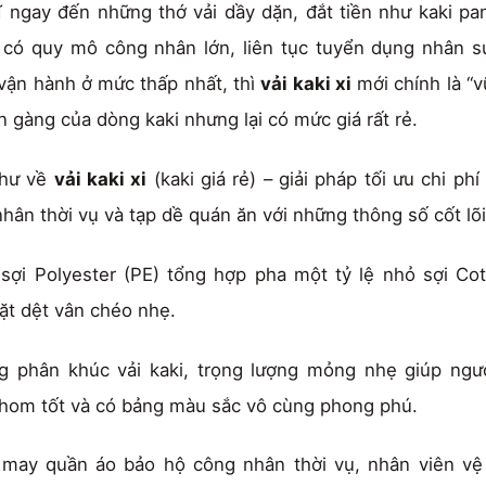
ĩ ngay đến những thớ vải dầy dặn, đắt tiền như kaki pa
 có quy mô công nhân lớn, liên tục tuyển dụng nhân sự
 vận hành ở mức thấp nhất, thì
vải kaki xi
mới chính là “v
 gàng của dòng kaki nhưng lại có mức giá rất rẻ.
thư về
vải kaki xi
(kaki giá rẻ) – giải pháp tối ưu chi ph
hân thời vụ và tạp dề quán ăn với những thông số cốt lõi
ợi Polyester (PE) tổng hợp pha một tỷ lệ nhỏ sợi Cot
ặt dệt vân chéo nhẹ.
g phân khúc vải kaki, trọng lượng mỏng nhẹ giúp ngư
phom tốt và có bảng màu sắc vô cùng phong phú.
may quần áo bảo hộ công nhân thời vụ, nhân viên vệ