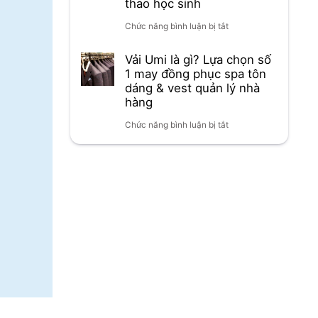
thao học sinh
đồng
nhiên
phục
ở
Chức năng bình luận bị tắt
phục
mát
mầm
Vải
Vải Umi là gì? Lựa chọn số
spa
lạnh
non
1 may đồng phục spa tôn
may
&
dáng & vest quản lý nhà
cho
là
đồng
hàng
váy
đồng
gì?
phục
ở
Chức năng bình luận bị tắt
đầm
phục
Giải
thể
Vải
nhà
resort
pháp
dục
Umi
hàng
&
tối
là
là
thời
ưu
gì?
gì?
trang
cho
Trọn
Lựa
mùa
áo
bộ
chọn
hè
thun
giải
số
và
pháp
1