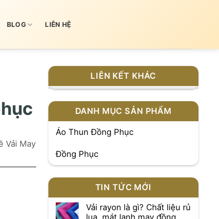
BLOG
LIÊN HỆ
LIÊN KẾT KHÁC
phục
DANH MỤC SẢN PHẨM
Áo Thun Đồng Phục
ề Vải May
Đồng Phục
TIN TỨC MỚI
Vải rayon là gì? Chất liệu rủ
lụa, mát lạnh may đồng