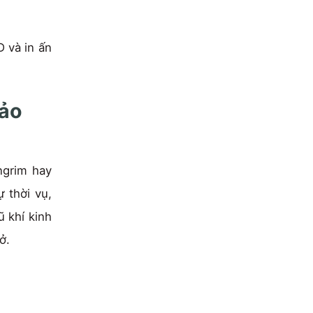
D và in ấn
bảo
ngrim hay
 thời vụ,
ũ khí kinh
ở.