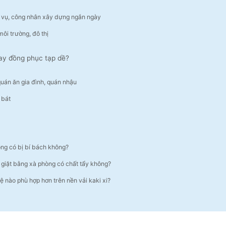
 vụ, công nhân xây dựng ngắn ngày
ôi trường, đô thị
may đồng phục tạp dề?
uán ăn gia đình, quán nhậu
 bát
ng có bị bí bách không?
i giặt bằng xà phòng có chất tẩy không?
ệ nào phù hợp hơn trên nền vải kaki xi?