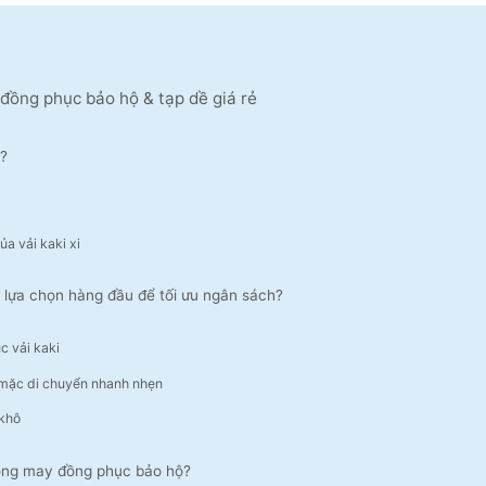
y đồng phục bảo hộ & tạp dề giá rẻ
o?
ủa vải kaki xi
nh lựa chọn hàng đầu để tối ưu ngân sách?
c vải kaki
 mặc di chuyển nhanh nhẹn
 khô
rong may đồng phục bảo hộ?