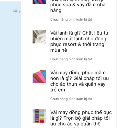
phục spa & váy đầm nhà
hàng
ở
Chức năng bình luận bị tắt
Vải
Vải lanh là gì? Chất liệu tự
nhiên mát lạnh cho đồng
rayon
phục resort & thời trang
là
mùa hè
gì?
ở
Chức năng bình luận bị tắt
Chất
Vải
Vải may đồng phục mầm
liệu
non là gì? Giải pháp tối ưu
lanh
cho áo thun và quần váy
rủ
là
trẻ em
lụa,
gì?
ở
Chức năng bình luận bị tắt
mát
Chất
Vải
Vải may đồng phục thể dục
lạnh
liệu
là gì? Trọn bộ giải pháp tối
may
ưu cho áo và quần thể
may
tự
đồng