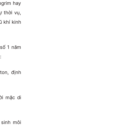
ngrim hay
quần
tối
may
 thời vụ,
váy
ưu
đồng
ũ khí kinh
trẻ
cho
phục
em
áo
spa
và
tôn
í số 1 năm
quần
dáng
:
thể
&
thao
ton, định
vest
học
quản
sinh
lý
ời mặc di
nhà
hàng
 sinh môi