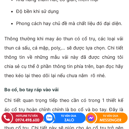
Độ bền khi sử dụng
Phong cách hay chủ đề mà chất liệu đó đại diện.
Thông thường khi may áo thun có cổ trụ, các loại vải
thun cá sấu, cá mập, poly,… sẽ được lựa chọn. Chi tiết
thông tin về những mẫu vải này đã được chúng tôi
chia sẻ cụ thể ở phần thông tin phía trên, bạn đọc hãy
theo kéo lại theo dõi lại nếu chưa nắm rõ nhé.
Bo cổ, bo tay ráp vào vải
Chi tiết quan trọng tiếp theo cần có trong 1 thiết kế
áo cổ trụ hoàn chỉnh chính là bo cổ và bo tay. Đây là
chi tiết đặc trưng nhất không thể thiếu khi may áo
thun cổ trụ. Chi tiết này sẽ giúp cho áo cổ trụ trở nên