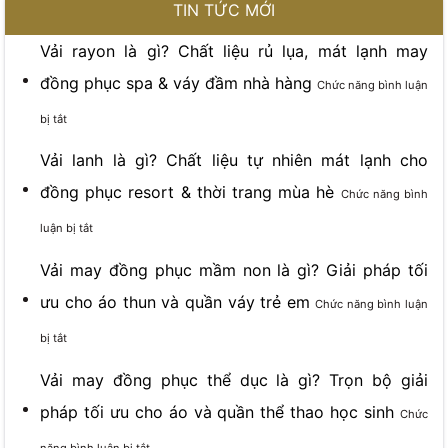
TIN TỨC MỚI
Vải rayon là gì? Chất liệu rủ lụa, mát lạnh may
đồng phục spa & váy đầm nhà hàng
Chức năng bình luận
ở
bị tắt
Vải
Vải lanh là gì? Chất liệu tự nhiên mát lạnh cho
rayon
đồng phục resort & thời trang mùa hè
Chức năng bình
là
ở
luận bị tắt
gì?
Vải
Vải may đồng phục mầm non là gì? Giải pháp tối
Chất
lanh
ưu cho áo thun và quần váy trẻ em
Chức năng bình luận
liệu
là
ở
bị tắt
rủ
gì?
Vải
lụa,
Vải may đồng phục thể dục là gì? Trọn bộ giải
Chất
may
mát
pháp tối ưu cho áo và quần thể thao học sinh
Chức
liệu
đồng
lạnh
ở
năng bình luận bị tắt