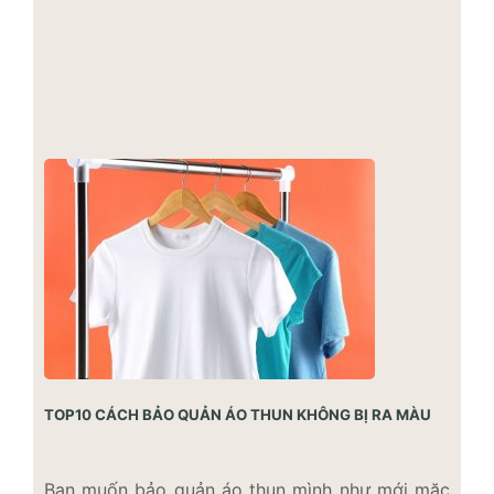
phục
váy
cho
spa
trẻ
áo
tôn
em
và
dáng
quần
&
thể
vest
thao
quản
học
lý
sinh
nhà
hàng
TOP10 CÁCH BẢO QUẢN ÁO THUN KHÔNG BỊ RA MÀU
Bạn muốn bảo quản áo thun mình như mới mặc